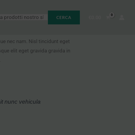
€
0.00
CERCA
ue nec nam. Nisl tincidunt eget
ue elit eget gravida gravida in
.
 it nunc vehicula