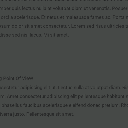
mper quis lectus nulla at volutpat diam ut venenatis. Posuere
s orci a scelerisque. Et netus et malesuada fames ac. Porta n
psum dolor sit amet consectetur. Lorem sed risus ultricies tr
isse sed nisi lacus. Mi sit amet.
g Point Of VieW
sectetur adipiscing elit ut. Lectus nulla at volutpat diam. 
im. Amet consectetur adipiscing elit pellentesque habitant m
la phasellus faucibus scelerisque eleifend donec pretium. R
iverra justo. Pellentesque sit amet.