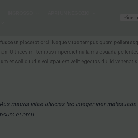
Cerca
INGROSSO
APRI UN NEGOZIO
fusce ut placerat orci. Neque vitae tempus quam pellentesq
non. Ultrices mi tempus imperdiet nulla malesuada pellentesq
um et sollicitudin volutpat est velit egestas dui id venenatis
Mus mauris vitae ultricies leo integer iner malesuada
ipsum et arcu.