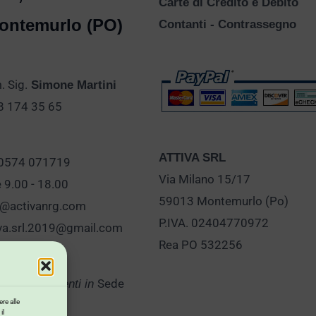
Carte di Credito e Debito
ontemurlo (PO)
Contanti - Contrassegno
 Sig.
Simone Martini
28 174 35 65
ATTIVA SRL
 0574 071719
Via Milano 15/17
e 9.00 - 18.00
59013 Montemurlo (Po)
o@activanrg.com
P.IVA. 02404770972
iva.srl.2019@gmail.com
Rea PO 532256
Sede
er Appuntamenti in
re alle
il