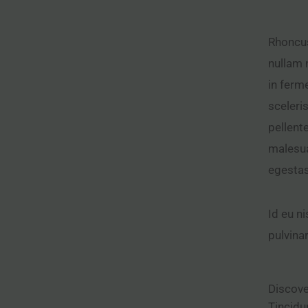
Rhoncus
nullam 
in ferm
sceleri
pellent
malesua
egestas
Id eu n
pulvinar
Discove
Tincidu