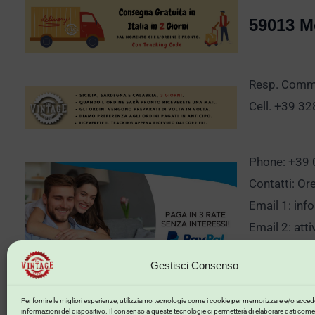
59013 M
Resp. Comm.
Cell. +39 3
Phone: +39
Contatti: Or
Email 1:
inf
Email 2:
att
Gestisci Consenso
Clicca qui p
Per fornire le migliori esperienze, utilizziamo tecnologie come i cookie per memorizzare e/o accede
informazioni del dispositivo. Il consenso a queste tecnologie ci permetterà di elaborare dati come 