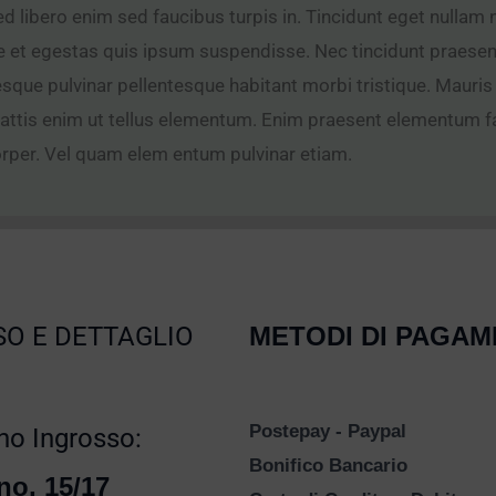
d libero enim sed faucibus turpis in. Tincidunt eget nullam no
ue et egestas quis ipsum suspendisse. Nec tincidunt praesen
esque pulvinar pellentesque habitant morbi tristique. Maur
ttis enim ut tellus elementum. Enim praesent elementum facil
rper. Vel quam elem entum pulvinar etiam.
O E DETTAGLIO
METODI DI PAGA
Postepay - Paypal
o Ingrosso:
Bonifico Bancario
no, 15/17