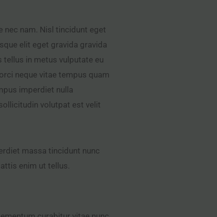
 nec nam. Nisl tincidunt eget
sque elit eget gravida gravida
s tellus in metus vulputate eu
t orci neque vitae tempus quam
mpus imperdiet nulla
llicitudin volutpat est velit
erdiet massa tincidunt nunc
ttis enim ut tellus.
elementum curabitur vitae nunc