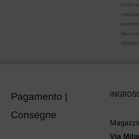
Proin se
tristiq
pellent
Nunc ma
ullamco
INGROSS
Pagamento |
Consegne
Magazzin
Via Mila