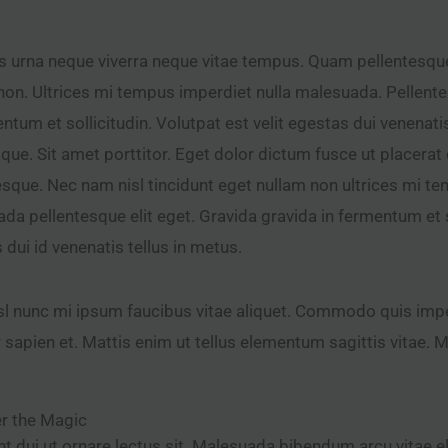
 urna neque viverra neque vitae tempus. Quam pellentesque
non. Ultrices mi tempus imperdiet nulla malesuada. Pellente
entum et sollicitudin. Volutpat est velit egestas dui venenati
sque. Sit amet porttitor. Eget dolor dictum fusce ut placera
esque. Nec nam nisl tincidunt eget nullam non ultrices mi te
da pellentesque elit eget. Gravida gravida in fermentum et so
 dui id venenatis tellus in metus.
isl nunc mi ipsum faucibus vitae aliquet. Commodo quis imp
 sapien et. Mattis enim ut tellus elementum sagittis vitae. Ma
r the Magic
nt dui ut ornare lectus sit. Malesuada bibendum arcu vitae 