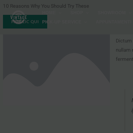
Vai
10 Reasons Why You Should Try These
HOME
SHOP
SHOWROOM
al
FAI CLIC QUI
PICK-UP SERVICE
APPUNTAMENTI
contenuto
Dictum 
nullam 
ferment