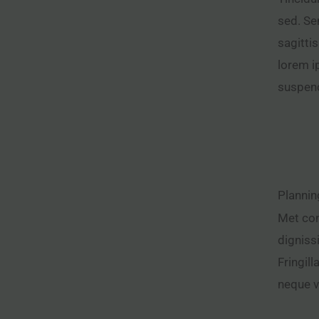
sed. Se
sagitti
lorem i
suspend
Plannin
Met con
digniss
Fringil
neque v