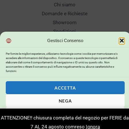
Chi siamo
Domande e Richieste
Showroom
Spedizioni
Sanificazione e Lavaggi
Gestisci Consenso
Reso Cambio Merce
Per fornire le migliori esperienze, utilizziamo tecnologie come i cookie per memorizzare e/o
Lavora Con Noi
accedere alle informazioni del dispositivo. Il consenso a queste tecnologie ci permetterà di
elaborare dati come il comportamento di navigazione o ID unici su questo sito. Non
My Account
acconsentire o ritirare il consenso può influire negativamente su alcune caratteristiche e
funzioni.
ACCETTA
Copyright © 2026 . Powered by .
NEGA
Powerd by
Buildweb ISP
VISUALIZZA LE PREFERENZE
ATTENZIONE!! chiusura completa del negozio per FERIE da
7 AL 24 agosto comreso
Ignora
Privacy