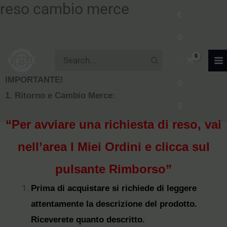
reso cambio merce
Vai
€
al
0
contenuto
Ricerca
.
per:
IMPORTANTE!
0
1. Ritorno e Cambio Merce:
0
“Per avviare una richiesta di reso, vai
nell’area I Miei Ordini e clicca sul
pulsante Rimborso”
Prima di acquistare si richiede di leggere
attentamente la descrizione del prodotto.
Riceverete quanto descritto.