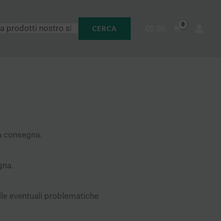
€
0.00
CERCA
la consegna.
gna.
elle eventuali problematiche