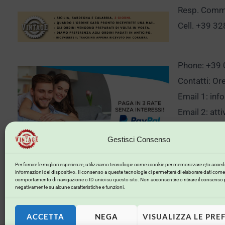
Resp. Comm.
Cell. +39 3
Phone: +39
Contatti: Or
Email 1:
inf
Email 2:
att
Gestisci Consenso
Clicca qui p
Per fornire le migliori esperienze, utilizziamo tecnologie come i cookie per memorizzare e/o accede
informazioni del dispositivo. Il consenso a queste tecnologie ci permetterà di elaborare dati come 
comportamento di navigazione o ID unici su questo sito. Non acconsentire o ritirare il consenso 
negativamente su alcune caratteristiche e funzioni.
ACCETTA
NEGA
VISUALIZZA LE PRE