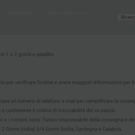
Cerca
INGROSSO
APRI UN NEGOZIO
 in 1 o 2 giorni e spedito
io per verificare l’ordine e avere maggiori informazioni per 
are un numero di telefono e mail per semplificare la conse
e contenente il codice di tracciabilità del vs pacco.
i o i corrieri, sono l’unico responsabile della consegna e d
2 Giorni (italia) 3/4 Giorni Sicilia, Sardegna e Calabria.