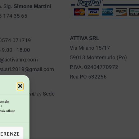
 Sig.
Simone Martini
28 174 35 65
ATTIVA SRL
 0574 071719
Via Milano 15/17
e 9.00 - 18.00
59013 Montemurlo (Po)
o@activanrg.com
P.IVA. 02404770972
iva.srl.2019@gmail.com
Rea PO 532256
Sede
er Appuntamenti in
re alle
il
può influire
FERENZE