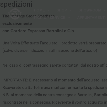
spedizioni
Vai
HOME
SHOP
SHOWROOM
al
The Vintage Store Spedisce
PICK-UP SERVICE
APPUNTAMENTI
contenuto
esclusivamente
con Corriere Espresso Bartolini e Gls
Una Volta Effettuato l’acquisto il prodotto verrà preparato
(salvo diverse indicazioni sull’inserzione dell’articolo)
Nel caso di contrassegno sarete contattati dal nostro uffic
IMPORTANTE: E’ necessario al momento dell’acquisto lasci
Riceverete da Bartolini una mail confermante la spedizione 
N.B. al momento della nostra consegna a Bartolini, Bartolin
riscontrate nella consegna. Riceverete il vostro acquisto in 