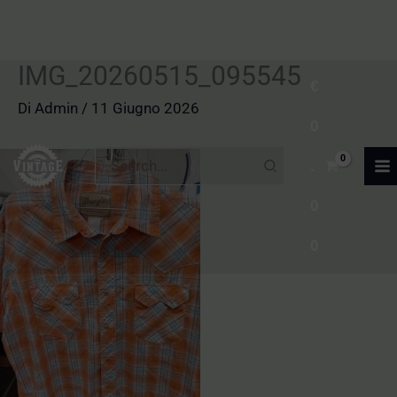
IMG_20260515_095545
Vai
€
al
Di
Admin
/
11 Giugno 2026
0
contenuto
Ricerca
.
per:
0
0