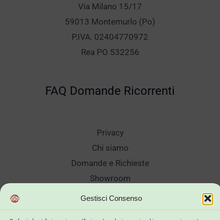
Via Milano 15/17
59013 Montemurlo (Po)
P.IVA. 02404770972
Rea PO 532256
FAQ Domande Ricorrenti
Privacy
Chi siamo
Domande e Richieste
Showroom
Spedizioni
Gestisci Consenso
Sanificazione e Lavaggi