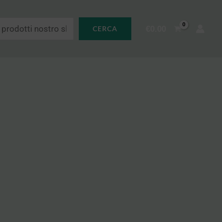
€
0.00
CERCA