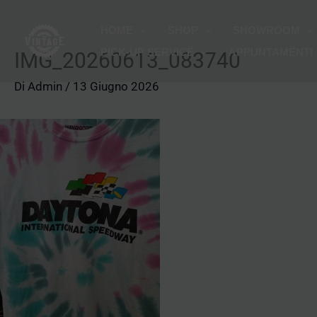
Vai
HOME
SHOP
SHOWROOM
al
PICK-UP SERVICE
APPUNTAMENTI
contenuto
IMG_20260613_083740
Di
Admin
/
13 Giugno 2026