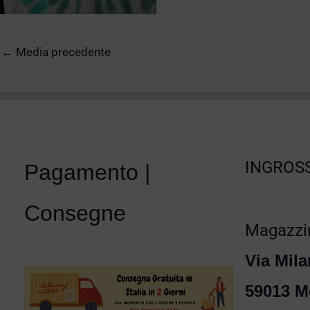
←
Media precedente
INGROSS
Pagamento |
Consegne
Magazzin
Via Mila
59013 M