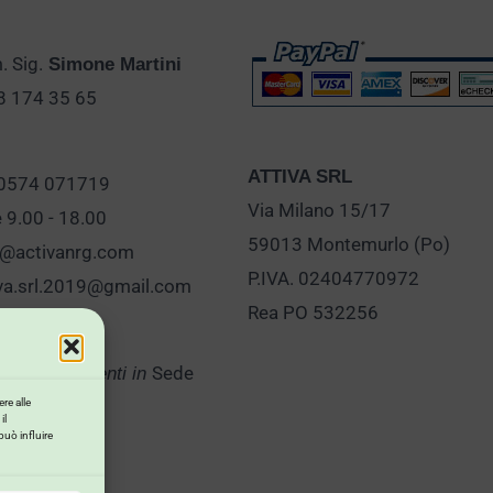
 Sig.
Simone Martini
28 174 35 65
ATTIVA SRL
 0574 071719
Via Milano 15/17
e 9.00 - 18.00
59013 Montemurlo (Po)
o@activanrg.com
P.IVA. 02404770972
iva.srl.2019@gmail.com
Rea PO 532256
Sede
er Appuntamenti in
re alle
il
può influire