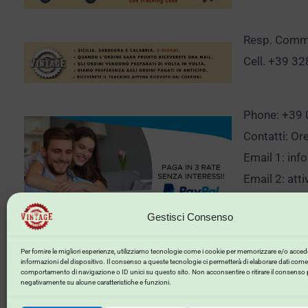
Resp. Comm.
Cell. +39 3
Phone: +39
Contatti: Or
Email 1:
inf
Email 2:
att
Gestisci Consenso
Clicca qui p
Per fornire le migliori esperienze, utilizziamo tecnologie come i cookie per memorizzare e/o accede
informazioni del dispositivo. Il consenso a queste tecnologie ci permetterà di elaborare dati come 
comportamento di navigazione o ID unici su questo sito. Non acconsentire o ritirare il consenso 
negativamente su alcune caratteristiche e funzioni.