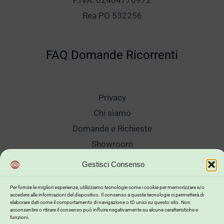
P.IVA. 02404770972
Rea PO 532256
FAQ Domande Ricorrenti
Privacy
Chi siamo
Domande e Richieste
Showroom
Spedizioni
Gestisci Consenso
Sanificazione e Lavaggi
Per fornire le migliori esperienze, utilizziamo tecnologie come i cookie per memorizzare e/o
Reso Cambio Merce
accedere alle informazioni del dispositivo. Il consenso a queste tecnologie ci permetterà di
elaborare dati come il comportamento di navigazione o ID unici su questo sito. Non
Lavora Con Noi
acconsentire o ritirare il consenso può influire negativamente su alcune caratteristiche e
funzioni.
My Account