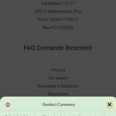
Via Milano 15/17
59013 Montemurlo (Po)
P.IVA. 02404770972
Rea PO 532256
FAQ Domande Ricorrenti
Privacy
Chi siamo
Domande e Richieste
Showroom
Spedizioni
Gestisci Consenso
Sanificazione e Lavaggi