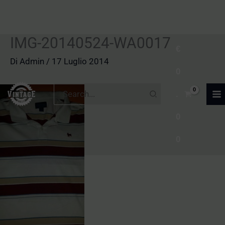
IMG-20140524-WA0017
Vai
€
al
Di
Admin
/
17 Luglio 2014
0
contenuto
Ricerca
.
per:
0
0