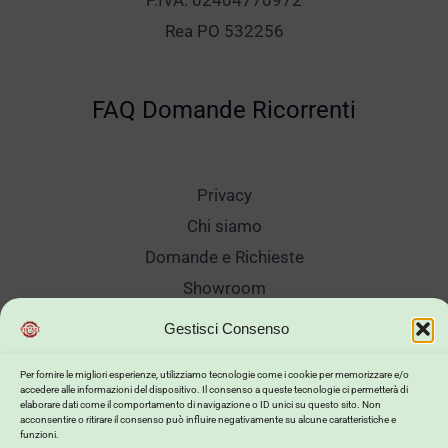
P.IVA. 02404770972
Rea PO 532256
FAQ Domande Ricorrenti
Privacy
Chi siamo
Domande e Richieste
Showroom
Spedizioni
Gestisci Consenso
Sanificazione e Lavaggi
Per fornire le migliori esperienze, utilizziamo tecnologie come i cookie per memorizzare e/o
Reso Cambio Merce
accedere alle informazioni del dispositivo. Il consenso a queste tecnologie ci permetterà di
elaborare dati come il comportamento di navigazione o ID unici su questo sito. Non
Lavora Con Noi
acconsentire o ritirare il consenso può influire negativamente su alcune caratteristiche e
funzioni.
My Account