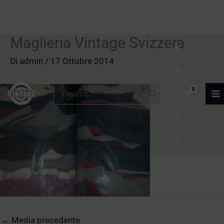
Maglieria Vintage Svizzera
Vai
€
al
Di
admin
/
17 Ottobre 2014
0
contenuto
Ricerca
.
per:
0
0
←
Media precedente