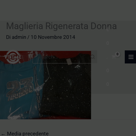
Maglieria Rigenerata Donna
Vai
€
al
Di
admin
/
10 Novembre 2014
0
contenuto
Ricerca
.
per:
0
0
←
Media precedente