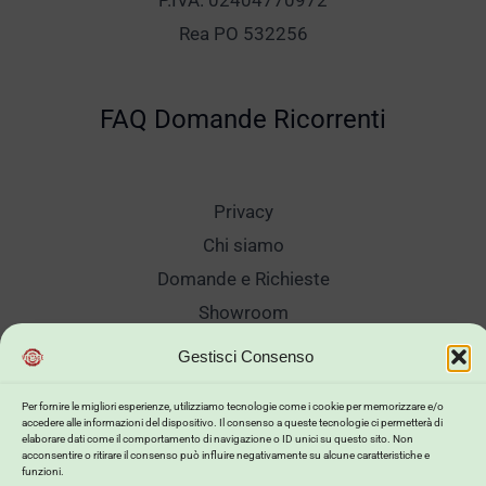
P.IVA. 02404770972
Rea PO 532256
FAQ Domande Ricorrenti
Privacy
Chi siamo
Domande e Richieste
Showroom
Spedizioni
Gestisci Consenso
Sanificazione e Lavaggi
Per fornire le migliori esperienze, utilizziamo tecnologie come i cookie per memorizzare e/o
Reso Cambio Merce
accedere alle informazioni del dispositivo. Il consenso a queste tecnologie ci permetterà di
elaborare dati come il comportamento di navigazione o ID unici su questo sito. Non
Lavora Con Noi
acconsentire o ritirare il consenso può influire negativamente su alcune caratteristiche e
funzioni.
My Account