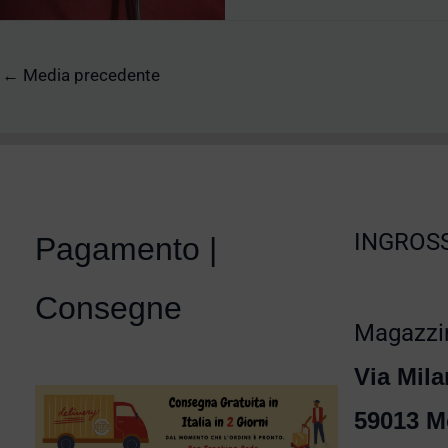
←
Media precedente
INGROSS
Pagamento |
Consegne
Magazzin
Via Mila
59013 M