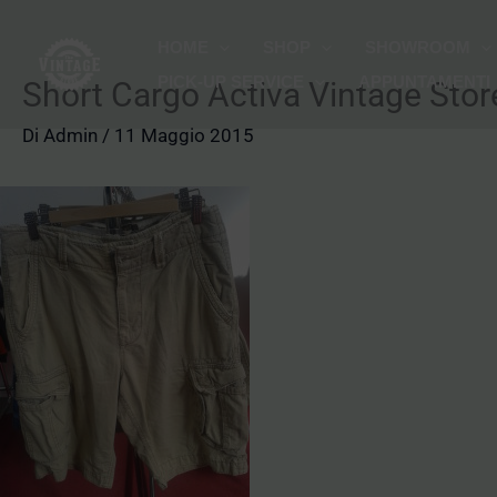
Vai
HOME
SHOP
SHOWROOM
al
PICK-UP SERVICE
APPUNTAMENTI
contenuto
Short Cargo Activa Vintage Stor
Di
Admin
/
11 Maggio 2015