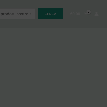
€
0.00
CERCA