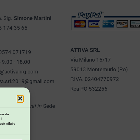
 Sig.
Simone Martini
28 174 35 65
ATTIVA SRL
 0574 071719
Via Milano 15/17
e 9.00 - 18.00
59013 Montemurlo (Po)
o@activanrg.com
P.IVA. 02404770972
iva.srl.2019@gmail.com
Rea PO 532256
Sede
er Appuntamenti in
re alle
il
può influire