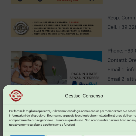
Resp. Comm.
Cell. +39 3
Phone: +39
Contatti: Or
Email 1:
inf
Email 2:
att
Gestisci Consenso
Clicca qui p
Per fornire le migliori esperienze, utilizziamo tecnologie come i cookie per memorizzare e/o accede
informazioni del dispositivo. Il consenso a queste tecnologie ci permetterà di elaborare dati come 
comportamento di navigazione o ID unici su questo sito. Non acconsentire o ritirare il consenso 
negativamente su alcune caratteristiche e funzioni.