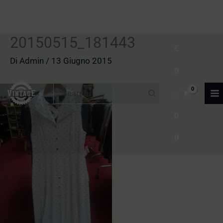
20150515_181443
Vai
€
al
Di
Admin
/
13 Giugno 2015
0
contenuto
Ricerca
.
per:
0
0