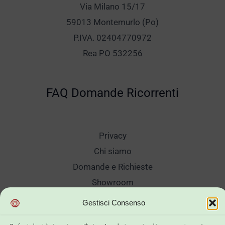
Via Milano 15/17
59013 Montemurlo (Po)
P.IVA. 02404770972
Rea PO 532256
FAQ Domande Ricorrenti
Privacy
Chi siamo
Domande e Richieste
Showroom
Spedizioni
Gestisci Consenso
Sanificazione e Lavaggi