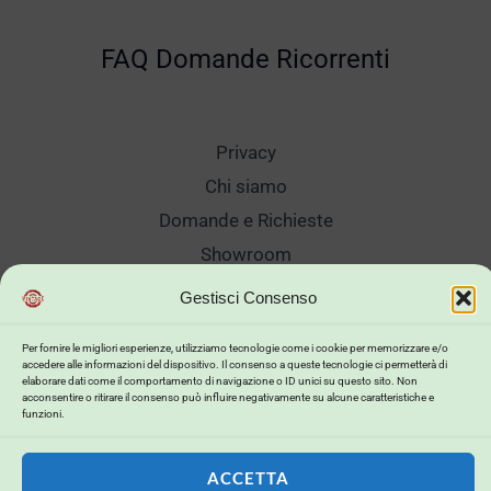
FAQ Domande Ricorrenti
Privacy
Chi siamo
Domande e Richieste
Showroom
Spedizioni
Gestisci Consenso
Sanificazione e Lavaggi
Per fornire le migliori esperienze, utilizziamo tecnologie come i cookie per memorizzare e/o
Reso Cambio Merce
accedere alle informazioni del dispositivo. Il consenso a queste tecnologie ci permetterà di
elaborare dati come il comportamento di navigazione o ID unici su questo sito. Non
Lavora Con Noi
acconsentire o ritirare il consenso può influire negativamente su alcune caratteristiche e
funzioni.
My Account
ACCETTA