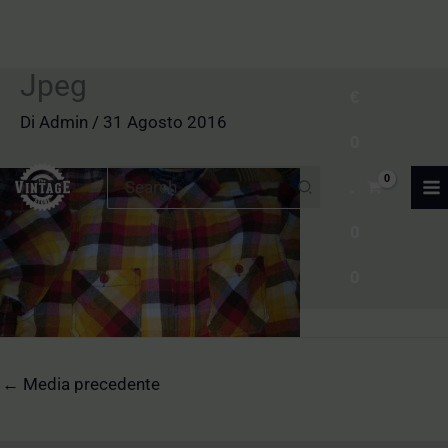
Jpeg
Vai
€
al
Di
Admin
/
31 Agosto 2016
0
contenuto
Ricerca
.
per:
0
0
←
Media precedente