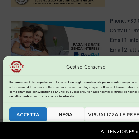
Phone: +39
Contatti: Or
Email 1:
inf
Email 2:
att
Gestisci Consenso
Clicca qui p
Per fornire le migliori esperienze, utilizziamo tecnologie come i cookie per memorizzare e/o accede
informazioni del dispositivo. Il consenso a queste tecnologie ci permetterà di elaborare dati come 
comportamento di navigazione o ID unici su questo sito. Non acconsentire o ritirare il consenso 
negativamente su alcune caratteristiche e funzioni.
ACCETTA
NEGA
VISUALIZZA LE PRE
Copyright © 2026 . Powered by .
Privacy
ATTENZIONE!! ch