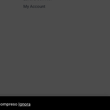
My Account
Powerd by
Buildweb ISP
o compreso
Ignora