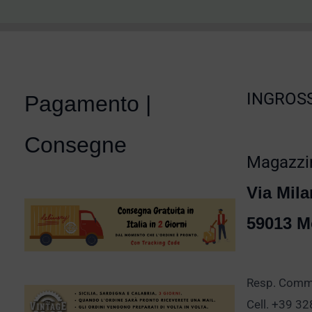
INGROSS
Pagamento |
Consegne
Magazzin
Via Mila
59013 M
Resp. Comm.
Cell. +39 3