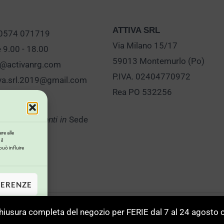
ATTIVA SRL
 0574 071719
Via Milano 15/17
e 9.00 - 18.00
59013 Montemurlo (Po)
o@activanrg.com
P.IVA. 02404770972
iva.srl.2019@gmail.com
Rea PO 532256
Sede
er Appuntamenti in
re alle
il
può influire
FERENZE
iusura completa del negozio per FERIE dal 7 al 24 agost