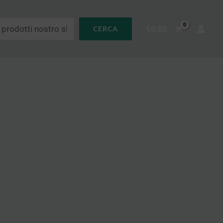
€
0.00
CERCA