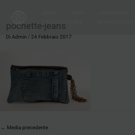
Vai
HOME
SHOP
SHOWROOM
al
PICK-UP SERVICE
APPUNTAMENTI
contenuto
pochette-jeans
Di
Admin
/
24 Febbraio 2017
←
Media precedente