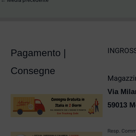
←
Media precedente
INGROSS
Pagamento |
Consegne
Magazzin
Via Mila
59013 M
Resp. Comm.