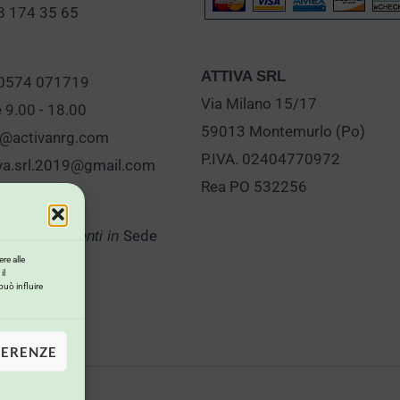
28 174 35 65
ATTIVA SRL
 0574 071719
Via Milano 15/17
e 9.00 - 18.00
59013 Montemurlo (Po)
o@activanrg.com
P.IVA. 02404770972
iva.srl.2019@gmail.com
Rea PO 532256
Sede
er Appuntamenti in
re alle
il
può influire
FERENZE