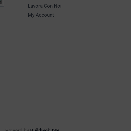
Lavora Con Noi
My Account
Powerd by
Buildweb ISP