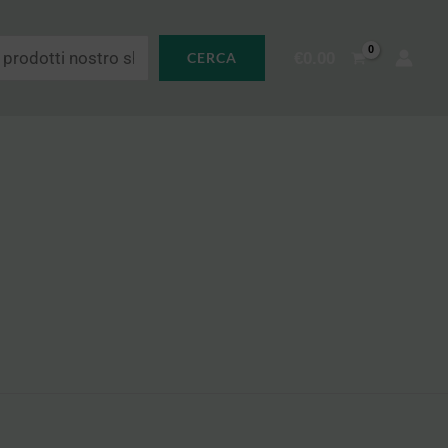
€
0.00
CERCA