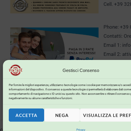
Cell. +39 3
Phone: +39
Contatti: Or
Email 1:
inf
Email 2:
att
Gestisci Consenso
Clicca qui p
Per fornire le migliori esperienze, utilizziamo tecnologie come i cookie per memorizzare e/o accede
informazioni del dispositivo. Il consenso a queste tecnologie ci permetterà di elaborare dati come 
comportamento di navigazione o ID unici su questo sito. Non acconsentire o ritirare il consenso 
negativamente su alcune caratteristiche e funzioni.
ACCETTA
NEGA
VISUALIZZA LE PRE
Copyright © 2026 . Powered by .
Privacy