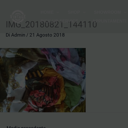
Vai
HOME
SHOP
SHOWROOM
al
PICK-UP SERVICE
APPUNTAMENTI
contenuto
IMG_20180821_144110
Di
Admin
/
21 Agosto 2018