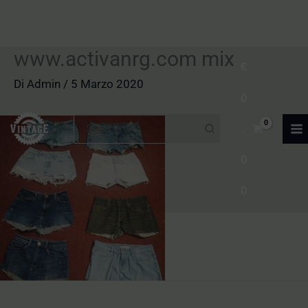
www.activanrg.com mix
Vai
€
al
Di
Admin
/
5 Marzo 2020
0
contenuto
Ricerca
.
per:
0
0