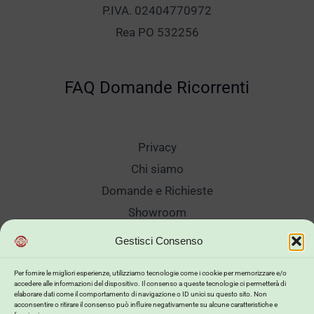
P.IVA. 02404770972
Rea PO 532256
FAQ Domande Ricorrenti
Privacy
Chi siamo
Domande e Richieste
Showroom
Spedizioni
Gestisci Consenso
Sanificazione e Lavaggi
Per fornire le migliori esperienze, utilizziamo tecnologie come i cookie per memorizzare e/o
Reso Cambio Merce
accedere alle informazioni del dispositivo. Il consenso a queste tecnologie ci permetterà di
elaborare dati come il comportamento di navigazione o ID unici su questo sito. Non
Lavora Con Noi
acconsentire o ritirare il consenso può influire negativamente su alcune caratteristiche e