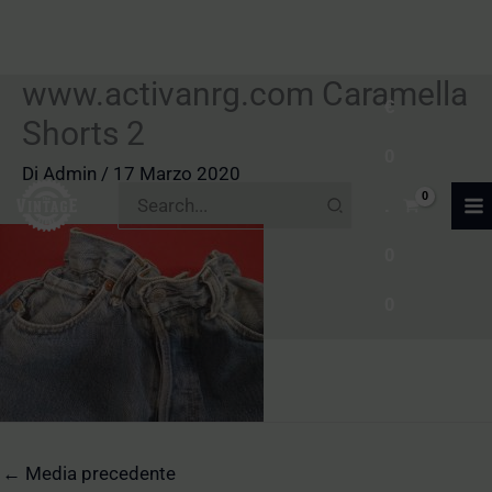
www.activanrg.com Caramella
Vai
€
al
Shorts 2
0
contenuto
Di
Admin
/
17 Marzo 2020
Ricerca
.
per:
0
0
←
Media precedente