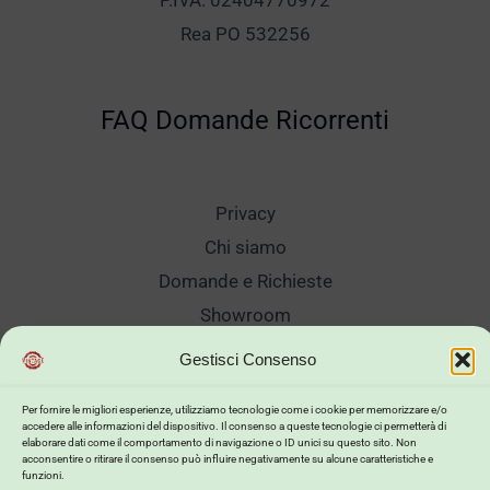
P.IVA. 02404770972
Rea PO 532256
FAQ Domande Ricorrenti
Privacy
Chi siamo
Domande e Richieste
Showroom
Spedizioni
Gestisci Consenso
Sanificazione e Lavaggi
Per fornire le migliori esperienze, utilizziamo tecnologie come i cookie per memorizzare e/o
Reso Cambio Merce
accedere alle informazioni del dispositivo. Il consenso a queste tecnologie ci permetterà di
elaborare dati come il comportamento di navigazione o ID unici su questo sito. Non
Lavora Con Noi
acconsentire o ritirare il consenso può influire negativamente su alcune caratteristiche e
funzioni.
My Account