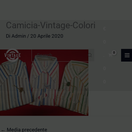
Camicia-Vintage-Colori
Vai
€
al
Di
Admin
/
20 Aprile 2020
0
contenuto
Ricerca
.
per:
0
0
←
Media precedente