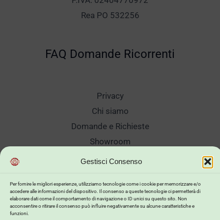
P.IVA. 02404770972
Rea PO 532256
FAQ Domande Ricorrenti
Privacy
Chi siamo
Domande e Richieste
Showroom
Spedizioni
Gestisci Consenso
Sanificazione e Lavaggi
Per fornire le migliori esperienze, utilizziamo tecnologie come i cookie per memorizzare e/o
Reso Cambio Merce
accedere alle informazioni del dispositivo. Il consenso a queste tecnologie ci permetterà di
elaborare dati come il comportamento di navigazione o ID unici su questo sito. Non
Lavora Con Noi
acconsentire o ritirare il consenso può influire negativamente su alcune caratteristiche e
funzioni.
My Account