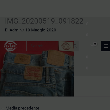
IMG_20200519_091822
Vai
€
al
Di
Admin
/
19 Maggio 2020
0
contenuto
Ricerca
.
per:
0
0
←
Media precedente