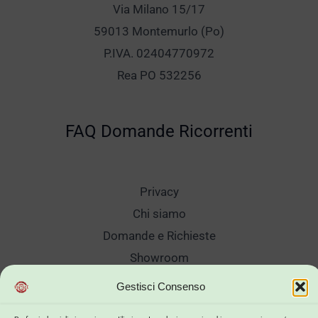
Via Milano 15/17
59013 Montemurlo (Po)
P.IVA. 02404770972
Rea PO 532256
FAQ Domande Ricorrenti
Privacy
Chi siamo
Domande e Richieste
Showroom
Spedizioni
Gestisci Consenso
Sanificazione e Lavaggi