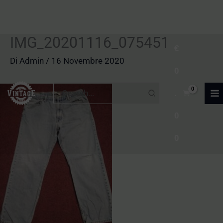
IMG_20201116_075451
Vai
€
al
Di
Admin
/
16 Novembre 2020
0
contenuto
Ricerca
.
per:
0
0