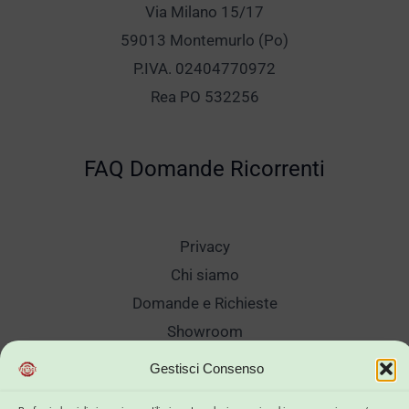
Via Milano 15/17
59013 Montemurlo (Po)
P.IVA. 02404770972
Rea PO 532256
FAQ Domande Ricorrenti
Privacy
Chi siamo
Domande e Richieste
Showroom
Spedizioni
Gestisci Consenso
Sanificazione e Lavaggi