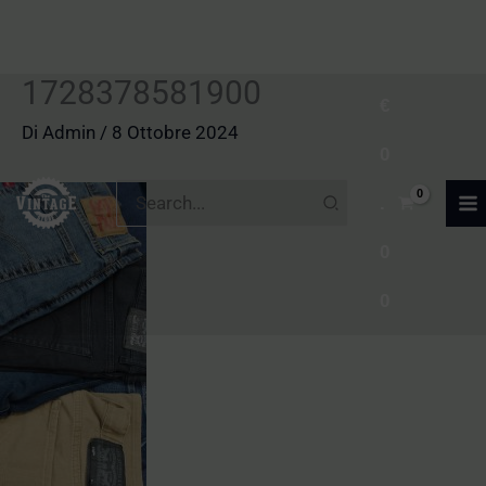
1728378581900
Vai
€
al
Di
Admin
/
8 Ottobre 2024
0
contenuto
Ricerca
.
per:
0
0