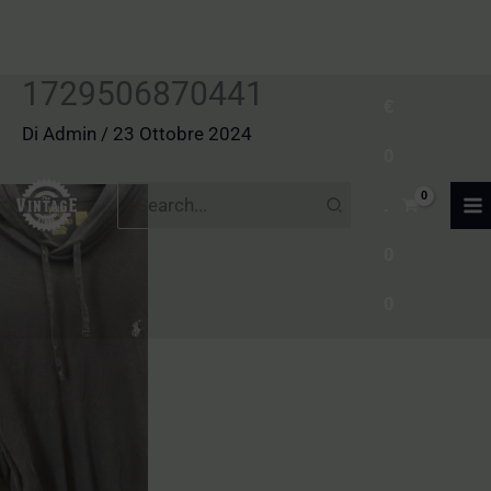
1729506870441
Vai
€
al
Di
Admin
/
23 Ottobre 2024
0
contenuto
Ricerca
.
per:
0
0