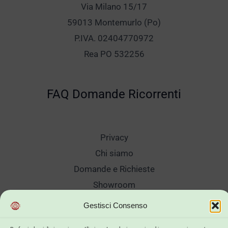
Via Milano 15/17
59013 Montemurlo (Po)
P.IVA. 02404770972
Rea PO 532256
FAQ Domande Ricorrenti
Privacy
Chi siamo
Domande e Richieste
Showroom
Spedizioni
Gestisci Consenso
Sanificazione e Lavaggi