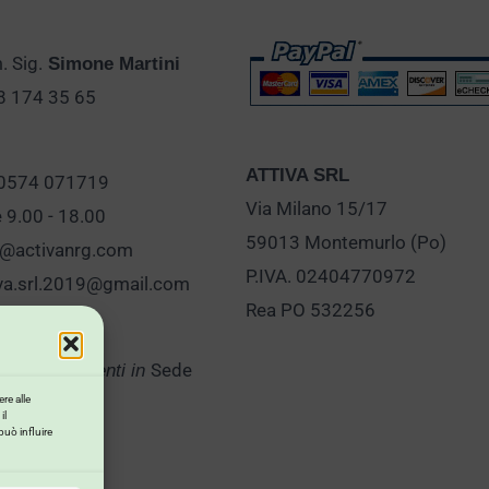
 Sig.
Simone Martini
28 174 35 65
ATTIVA SRL
 0574 071719
Via Milano 15/17
e 9.00 - 18.00
59013 Montemurlo (Po)
o@activanrg.com
P.IVA. 02404770972
iva.srl.2019@gmail.com
Rea PO 532256
Sede
er Appuntamenti in
re alle
il
può influire