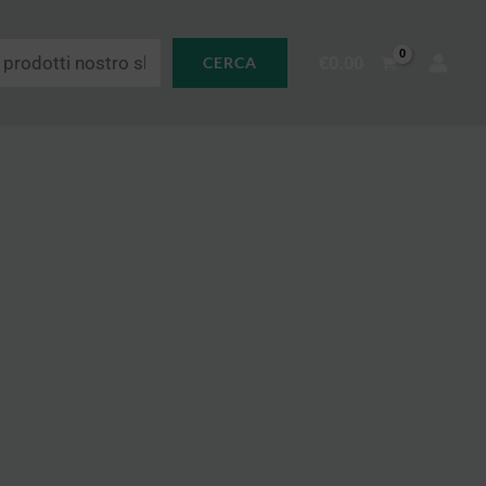
€
0.00
CERCA