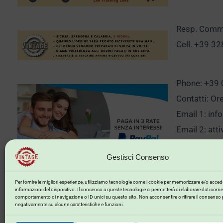
Resp. Comm.
Cell. +39 3
Phone: +39
Contatti: Or
Email 1:
inf
Email 2:
att
Gestisci Consenso
Clicca qui p
Per fornire le migliori esperienze, utilizziamo tecnologie come i cookie per memorizzare e/o accede
informazioni del dispositivo. Il consenso a queste tecnologie ci permetterà di elaborare dati come 
comportamento di navigazione o ID unici su questo sito. Non acconsentire o ritirare il consenso 
negativamente su alcune caratteristiche e funzioni.