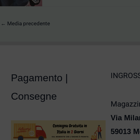
←
Media precedente
INGROSS
Pagamento |
Consegne
Magazzin
Via Mila
59013 M