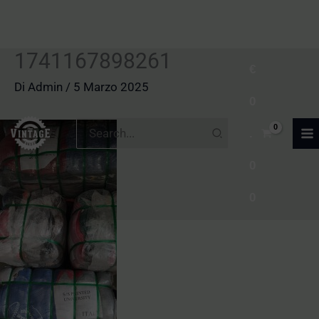
1741167898261
Vai
€
al
Di
Admin
/
5 Marzo 2025
0
contenuto
Ricerca
.
per:
0
0