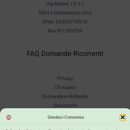
Via Milano 15/17
59013 Montemurlo (Po)
P.IVA. 02404770972
Rea PO 532256
FAQ Domande Ricorrenti
Privacy
Chi siamo
Domande e Richieste
Showroom
Spedizioni
Gestisci Consenso
Sanificazione e Lavaggi