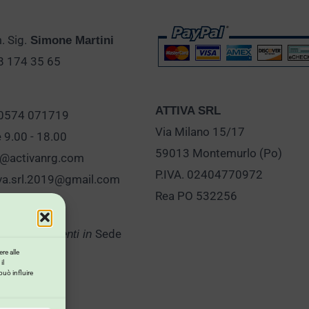
 Sig.
Simone Martini
28 174 35 65
ATTIVA SRL
 0574 071719
Via Milano 15/17
e 9.00 - 18.00
59013 Montemurlo (Po)
o@activanrg.com
P.IVA. 02404770972
iva.srl.2019@gmail.com
Rea PO 532256
Sede
er Appuntamenti in
re alle
il
può influire