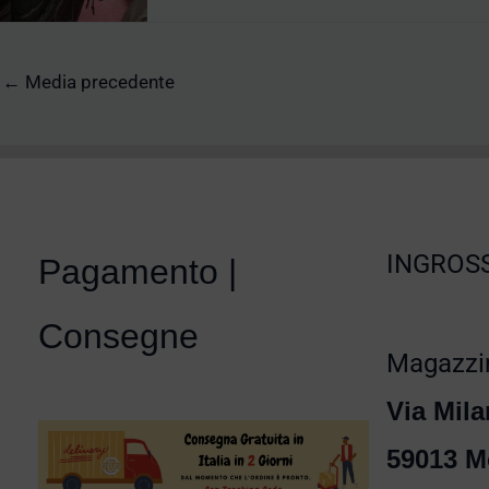
←
Media precedente
INGROSS
Pagamento |
Consegne
Magazzin
Via Mila
59013 M