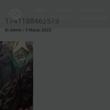
Vai
HOME
SHOP
SHOWROOM
al
PICK-UP SERVICE
APPUNTAMENTI
contenuto
1741188462573
Di
Admin
/
5 Marzo 2025