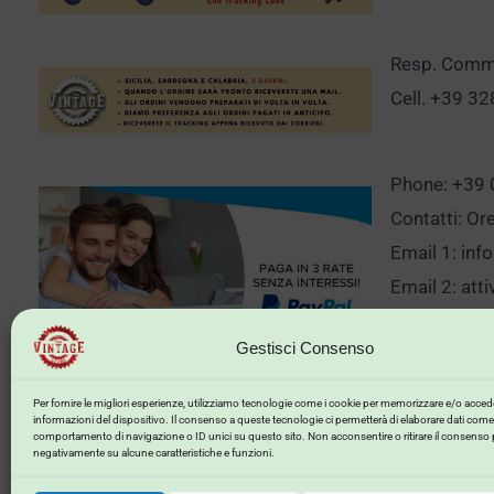
Resp. Comm.
Cell. +39 3
Phone: +39
Contatti: Or
Email 1:
inf
Email 2:
att
Gestisci Consenso
Clicca qui p
Per fornire le migliori esperienze, utilizziamo tecnologie come i cookie per memorizzare e/o accede
informazioni del dispositivo. Il consenso a queste tecnologie ci permetterà di elaborare dati come 
comportamento di navigazione o ID unici su questo sito. Non acconsentire o ritirare il consenso 
negativamente su alcune caratteristiche e funzioni.