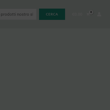
€
0.00
CERCA