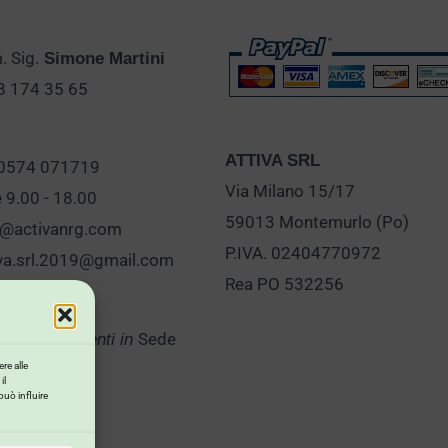
 Sig.
Simone Martini
28 174 35 65
ATTIVA SRL
 0574 071719
Via Milano 15/17
e 9.00 - 18.00
59013 Montemurlo (Po)
o@activanrg.com
P.IVA. 02404770972
iva.srl.2019@gmail.com
Rea PO 532256
Sede
er Appuntamenti in
re alle
il
può influire