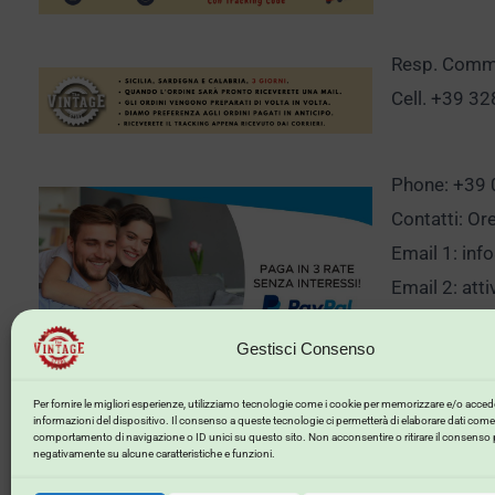
Resp. Comm.
Cell. +39 3
Phone: +39
Contatti: Or
Email 1:
inf
Email 2:
att
Gestisci Consenso
Clicca qui p
Per fornire le migliori esperienze, utilizziamo tecnologie come i cookie per memorizzare e/o accede
informazioni del dispositivo. Il consenso a queste tecnologie ci permetterà di elaborare dati come 
comportamento di navigazione o ID unici su questo sito. Non acconsentire o ritirare il consenso 
negativamente su alcune caratteristiche e funzioni.