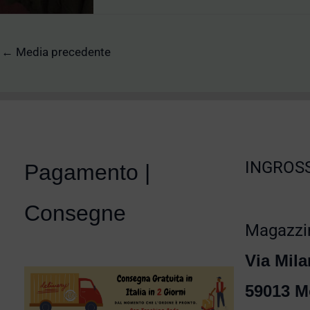
←
Media precedente
INGROSS
Pagamento |
Consegne
Magazzin
Via Mila
59013 M