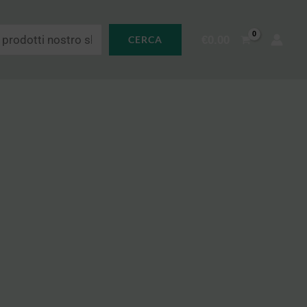
€
0.00
CERCA