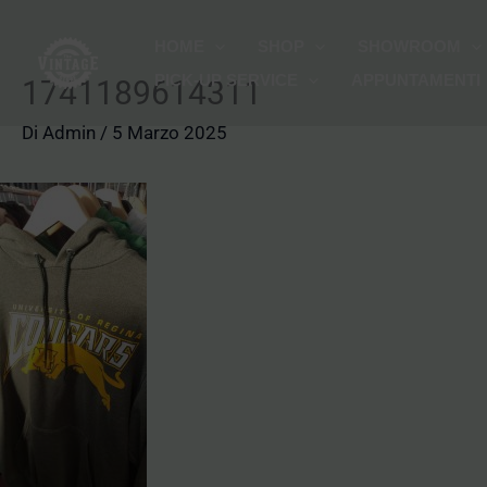
Vai
HOME
SHOP
SHOWROOM
al
PICK-UP SERVICE
APPUNTAMENTI
contenuto
1741189614311
Di
Admin
/
5 Marzo 2025