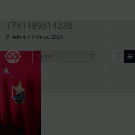
1741189614338
Vai
€
al
Di
Admin
/
5 Marzo 2025
0
contenuto
Ricerca
.
per:
0
0