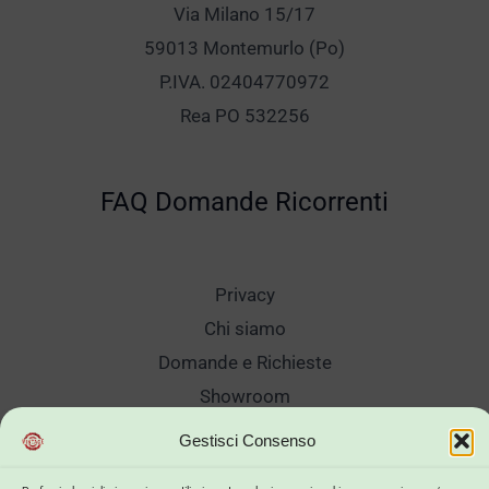
Via Milano 15/17
59013 Montemurlo (Po)
P.IVA. 02404770972
Rea PO 532256
FAQ Domande Ricorrenti
Privacy
Chi siamo
Domande e Richieste
Showroom
Spedizioni
Gestisci Consenso
Sanificazione e Lavaggi