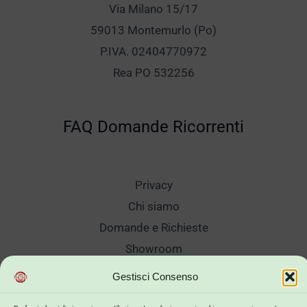
Via Milano 15/17
59013 Montemurlo (Po)
P.IVA. 02404770972
Rea PO 532256
FAQ Domande Ricorrenti
Privacy
Chi siamo
Domande e Richieste
Showroom
Spedizioni
Gestisci Consenso
Sanificazione e Lavaggi