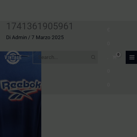
1741361905961
Vai
€
al
Di
Admin
/
7 Marzo 2025
0
contenuto
Ricerca
.
per:
0
0