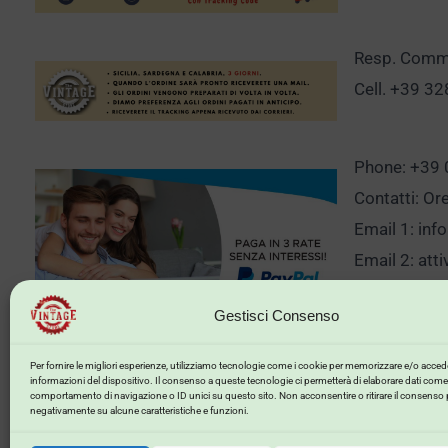
Resp. Comm.
Cell. +39 3
Phone: +39
Contatti: Or
Email 1:
inf
Email 2:
att
Gestisci Consenso
Clicca qui p
Per fornire le migliori esperienze, utilizziamo tecnologie come i cookie per memorizzare e/o accede
informazioni del dispositivo. Il consenso a queste tecnologie ci permetterà di elaborare dati come 
comportamento di navigazione o ID unici su questo sito. Non acconsentire o ritirare il consenso 
negativamente su alcune caratteristiche e funzioni.