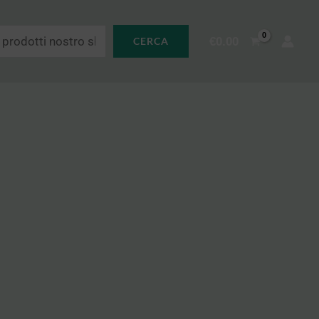
€
0.00
CERCA