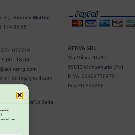
 Sig.
Simone Martini
28 174 35 65
ATTIVA SRL
 0574 071719
Via Milano 15/17
e 9.00 - 18.00
59013 Montemurlo (Po)
o@activanrg.com
P.IVA. 02404770972
iva.srl.2019@gmail.com
Rea PO 532256
Sede
er Appuntamenti in
re alle
il
può influire