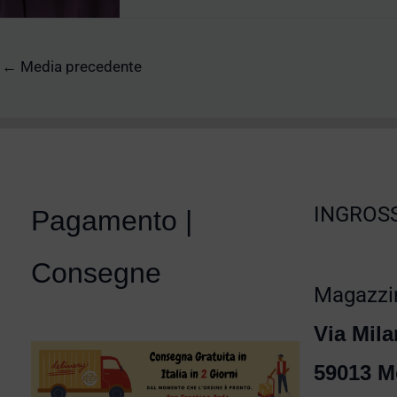
←
Media precedente
INGROSS
Pagamento |
Consegne
Magazzin
Via Mila
59013 M