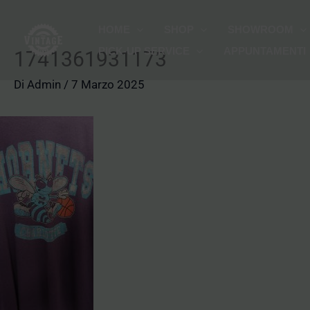
Vai
HOME
SHOP
SHOWROOM
al
PICK-UP SERVICE
APPUNTAMENTI
contenuto
1741361931173
Di
Admin
/
7 Marzo 2025