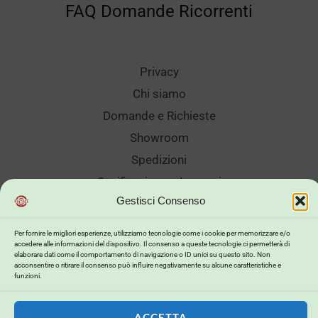
FAQ Domande Ricorrenti
Privacy
Chi siamo
Domande e Richieste
Showroom
Spedizioni
Sanificazione e Lavaggi
Gestisci Consenso
Reso Cambio Merce
Lavora Con Noi
Per fornire le migliori esperienze, utilizziamo tecnologie come i cookie per memorizzare e/o
accedere alle informazioni del dispositivo. Il consenso a queste tecnologie ci permetterà di
My Account
elaborare dati come il comportamento di navigazione o ID unici su questo sito. Non
acconsentire o ritirare il consenso può influire negativamente su alcune caratteristiche e
funzioni.
ACCETTA