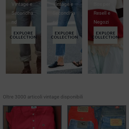
VIntage e
Vintage e
Box per
Secondha
SecondHa
Resell e
nd
nd
Negozi
EXPLORE
EXPLORE
EXPLORE
COLLECTION
COLLECTION
COLLECTION
Oltre 3000 articoli vintage disponibili