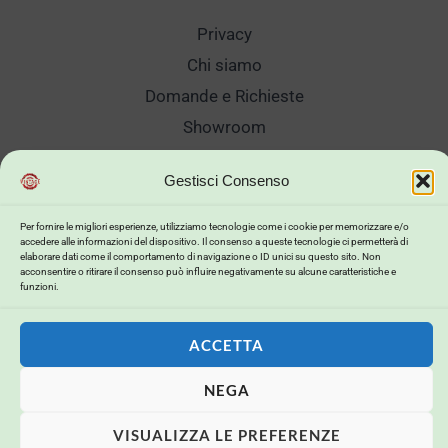
Privacy
Chi siamo
Domande e Richieste
Showroom
Spedizioni
Gestisci Consenso
Sanificazione e Lavaggi
Reso Cambio Merce
Per fornire le migliori esperienze, utilizziamo tecnologie come i cookie per memorizzare e/o
accedere alle informazioni del dispositivo. Il consenso a queste tecnologie ci permetterà di
Lavora Con Noi
elaborare dati come il comportamento di navigazione o ID unici su questo sito. Non
acconsentire o ritirare il consenso può influire negativamente su alcune caratteristiche e
My Account
funzioni.
ACCETTA
Copyright © 2026 . Powered by .
NEGA
Powerd by
Buildweb ISP
VISUALIZZA LE PREFERENZE