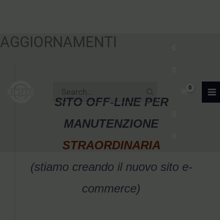
AGGIORNAMENTI
Vai
€
al
0
contenuto
Ricerca
.
per:
SITO OFF-LINE PER
0
MANUTENZIONE
0
STRAORDINARIA
(stiamo creando il nuovo sito e-
commerce)