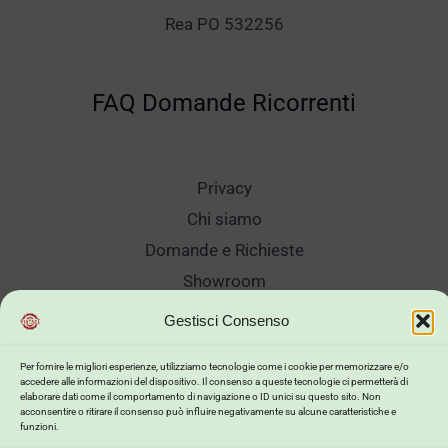
Rea PO 532256
FAQ Domande Ricorrenti
Privacy
Chi siamo
Domande e Richieste
Showroom
Spedizioni
Gestisci Consenso
Sanificazione e Lavaggi
Per fornire le migliori esperienze, utilizziamo tecnologie come i cookie per memorizzare e/o
Reso Cambio Merce
accedere alle informazioni del dispositivo. Il consenso a queste tecnologie ci permetterà di
elaborare dati come il comportamento di navigazione o ID unici su questo sito. Non
Lavora Con Noi
acconsentire o ritirare il consenso può influire negativamente su alcune caratteristiche e
funzioni.
My Account