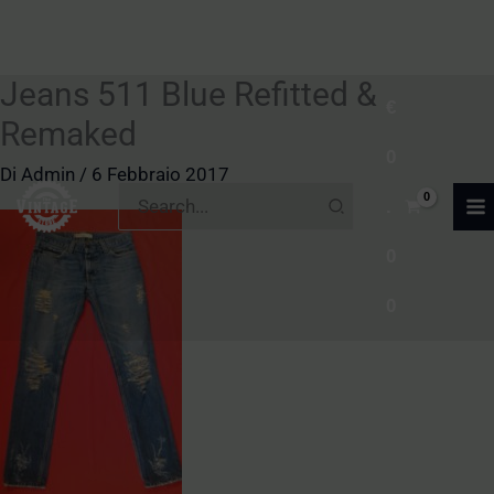
Jeans 511 Blue Refitted &
Vai
€
al
Remaked
0
contenuto
Di
Admin
/
6 Febbraio 2017
Ricerca
.
per:
0
0