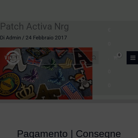
Patch Activa Nrg
Vai
€
al
Di
Admin
/
24 Febbraio 2017
0
contenuto
Ricerca
.
per:
0
0
Pagamento | Consegne