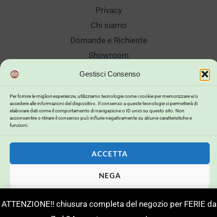
Privacy
Chi siamo
Domande e Richieste
Showroom
Spedizioni
Gestisci Consenso
Sanificazione e Lavaggi
Per fornire le migliori esperienze, utilizziamo tecnologie come i cookie per memorizzare e/o
Reso Cambio Merce
accedere alle informazioni del dispositivo. Il consenso a queste tecnologie ci permetterà di
elaborare dati come il comportamento di navigazione o ID unici su questo sito. Non
Lavora Con Noi
acconsentire o ritirare il consenso può influire negativamente su alcune caratteristiche e
funzioni.
My Account
ACCETTA
NEGA
Copyright © 2026 . Powered by .
VISUALIZZA LE PREFERENZE
Powerd by
Buildweb ISP
ATTENZIONE!! chiusura completa del negozio per FERIE da