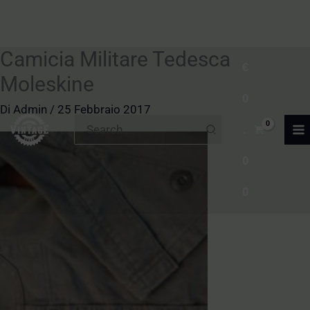
Camicia Militare Tedesca
Vai
€
al
Moleskine
0
contenuto
Di
Admin
/
25 Febbraio 2017
Ricerca
.
per:
0
0