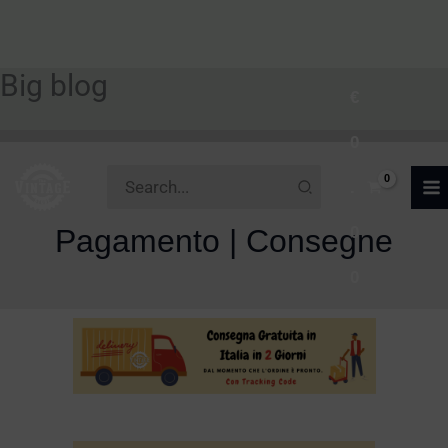
Big blog
Vai
€
al
0
contenuto
Ricerca
.
per:
Pagamento | Consegne
0
0