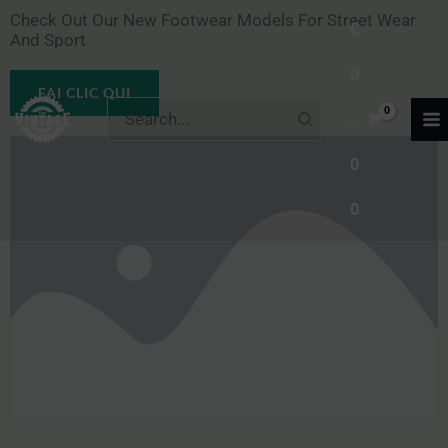
Vai
Check Out Our New Footwear Models For Street Wear
€
And Sport
al
0
contenuto
FAI CLIC QUI
Ricerca
.
per:
0
0