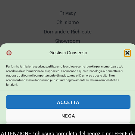
Privacy
Chi siamo
Domande e Richieste
Showroom
Spedizioni
Gestisci Consenso
Sanificazione e Lavaggi
Per fornire le migliori esperienze, utilizziamo tecnologie come i cookie per memorizzare e/o
Reso Cambio Merce
accedere alle informazioni del dispositivo. Il consenso a queste tecnologie ci permetterà di
elaborare dati come il comportamento di navigazione o ID unici su questo sito. Non
Lavora Con Noi
acconsentire o ritirare il consenso può influire negativamente su alcune caratteristiche e
funzioni.
My Account
ACCETTA
NEGA
Copyright © 2026 . Powered by .
VISUALIZZA LE PREFERENZE
Powerd by
Buildweb ISP
ATTENZIONE!! chiusura completa del negozio per FERIE da