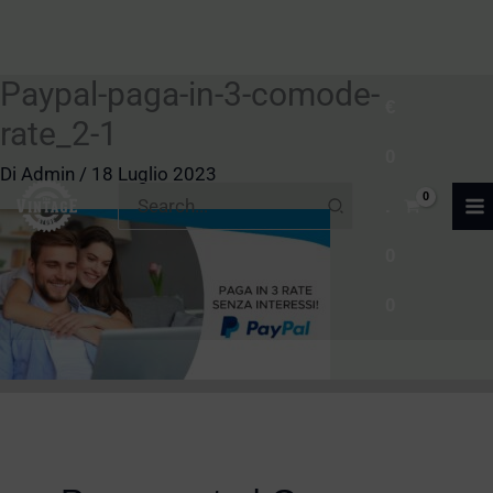
Paypal-paga-in-3-comode-
Vai
€
al
rate_2-1
0
contenuto
Di
Admin
/
18 Luglio 2023
Ricerca
.
per:
0
0