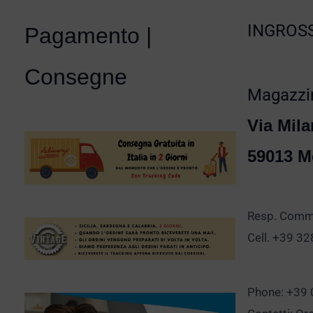
INGROSS
Pagamento |
Consegne
Magazzin
Via Mila
59013 M
Resp. Comm.
Cell. +39 3
Phone: +39