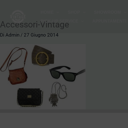
Vai
HOME
SHOP
SHOWROOM
al
PICK-UP SERVICE
APPUNTAMENTI
contenuto
Accessori-Vintage
Di
Admin
/
27 Giugno 2014