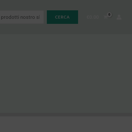
€
0.00
CERCA