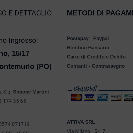
O E DETTAGLIO
METODI DI PAGA
Postepay - Paypal
o Ingrosso:
Bonifico Bancario
no, 15/17
Carte di Credito e Debito
ontemurlo (PO)
Contanti - Contrassegno
 Sig.
Simone Martini
28 174 35 65
ATTIVA SRL
 0574 071719
Via Milano 15/17