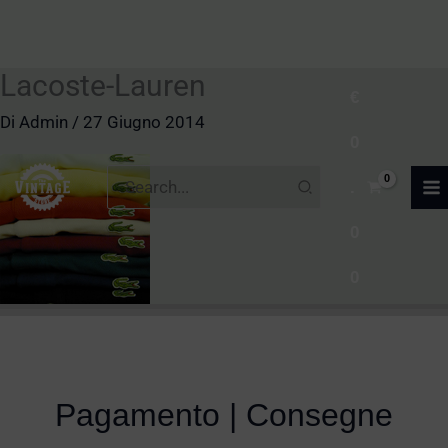
Lacoste-Lauren
Vai
€
al
Di
Admin
/
27 Giugno 2014
0
contenuto
Ricerca
.
per:
0
0
Pagamento | Consegne