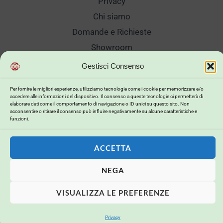
Privacy
Chi siamo
Domande e Richieste
Showroom
Spedizioni
Gestisci Consenso
Sanificazione e Lavaggi
Per fornire le migliori esperienze, utilizziamo tecnologie come i cookie per memorizzare e/o
Reso Cambio Merce
accedere alle informazioni del dispositivo. Il consenso a queste tecnologie ci permetterà di
elaborare dati come il comportamento di navigazione o ID unici su questo sito. Non
Lavora Con Noi
acconsentire o ritirare il consenso può influire negativamente su alcune caratteristiche e
funzioni.
My Account
ACCETTA
NEGA
Copyright © 2026 . Powered by .
VISUALIZZA LE PREFERENZE
Powerd by
Buildweb ISP
Privacy