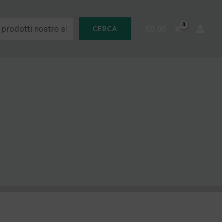
€
0.00
CERCA