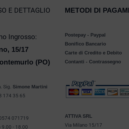
O E DETTAGLIO
METODI DI PAGA
Postepay - Paypal
o Ingrosso:
Bonifico Bancario
no, 15/17
Carte di Credito e Debito
ontemurlo (PO)
Contanti - Contrassegno
 Sig.
Simone Martini
28 174 35 65
ATTIVA SRL
 0574 071719
Via Milano 15/17
e 9.00 - 18.00