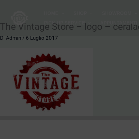
Vai
HOME
SHOP
SHOWROOM
al
PICK-UP SERVICE
APPUNTAMENTI
contenuto
The Vintage Store – logo – ceral
Di
Admin
/
6 Luglio 2017