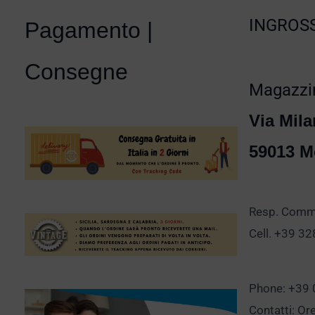
INGROSS
Pagamento |
Consegne
Magazzin
Via Mila
59013 M
Resp. Comm.
Cell. +39 3
Phone: +39
Contatti: Or