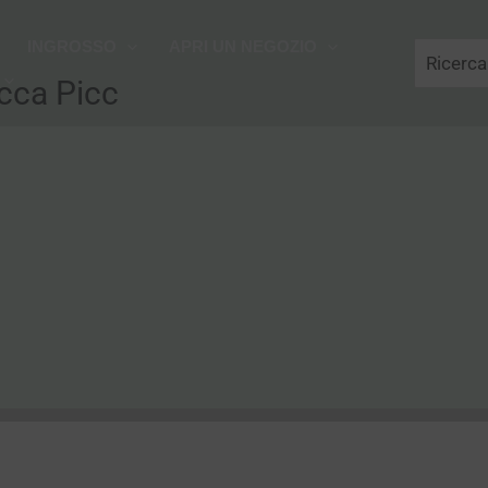
Cerca
INGROSSO
APRI UN NEGOZIO
acca Picc