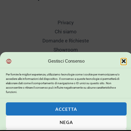
Privacy
Chi siamo
Domande e Richieste
Showroom
Spedizioni
Gestisci Consenso
Sanificazione e Lavaggi
Per fornire le migliori esperienze, utilizziamo tecnologie come i cookie per memorizzare e/o
Reso Cambio Merce
accedere alle informazioni del dispositivo. Il consenso a queste tecnologie ci permetterà di
elaborare dati come il comportamento di navigazione o ID unici su questo sito. Non
Lavora Con Noi
acconsentire o ritirare il consenso può influire negativamente su alcune caratteristiche e
funzioni.
My Account
ACCETTA
NEGA
Copyright © 2026 . Powered by .