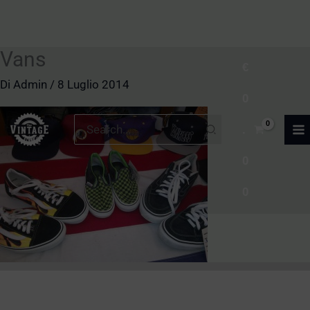
Vans
Vai
€
al
Di
Admin
/
8 Luglio 2014
0
contenuto
Ricerca
.
per:
0
0