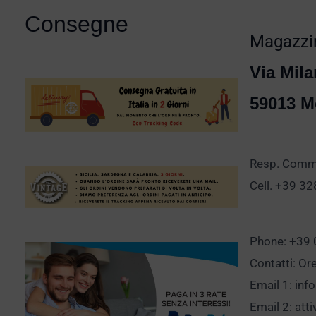
Consegne
Magazzin
Via Mila
59013 M
Resp. Comm.
Cell. +39 3
Phone: +39
Contatti: Or
Email 1:
inf
Email 2:
att