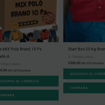
x MIX Polo Brand 10 Pz.
Start Box 25 Kg Bra
ado A
A - Firmato Usato
€
300.00
IVA 22% Esclusa
 Firmato Usato
20.00
IVA 22% Esclusa
AGGIUNGI AL CARR
GGIUNGI AL CARRELLO
COMPARA
OMPARA