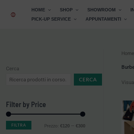
Vai
HOME
SHOP
SHOWROOM
I
al
PICK-UP SERVICE
APPUNTAMENTI
contenuto
Home
P
P
r
r
Burbe
Cerca
e
e
CERCA
Visual
z
z
z
z
Filter by Price
o
o
M
M
FILTRA
Prezzo:
—
€120
€300
i
a