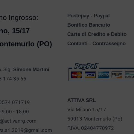
Postepay - Paypal
o Ingrosso:
Bonifico Bancario
no, 15/17
Carte di Credito e Debito
ontemurlo (PO)
Contanti - Contrassegno
 Sig.
Simone Martini
28 174 35 65
ATTIVA SRL
 0574 071719
Via Milano 15/17
e 9.00 - 18.00
59013 Montemurlo (Po)
o@activanrg.com
P.IVA. 02404770972
iva.srl.2019@gmail.com