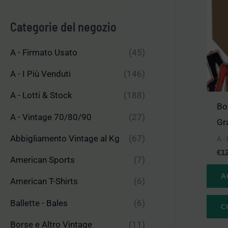
n
x
Categorie del negozio
A - Firmato Usato
(45)
A - I Più Venduti
(146)
A - Lotti & Stock
(188)
Bo
A - Vintage 70/80/90
(27)
Gr
Abbigliamento Vintage al Kg
(67)
A -
€
1
American Sports
(7)
A
American T-Shirts
(6)
Ballette - Bales
(6)
C
Borse e Altro Vintage
(11)