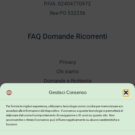
P.IVA. 02404770972
Rea PO 532256
FAQ Domande Ricorrenti
Privacy
Chi siamo
Domande e Richieste
Showroom
Gestisci Consenso
Spedizioni
Per fornire le migliori esperienze, utilizziamo tecnologie come i cookie per memorizzare e/o
Sanificazione e Lavaggi
accedere alle informazioni del dispositivo. Il consenso a queste tecnologie ci permetterà di
elaborare dati come il comportamento di navigazione o ID unici su questo sito. Non
Reso Cambio Merce
acconsentire o ritirare il consenso può influire negativamente su alcune caratteristiche e
funzioni.
Lavora Con Noi