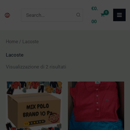
Vai
P
P
€
0.
Ricerca
al
r
r
per:
00
contenuto
e
e
z
z
Home
/ Lacoste
z
z
Lacoste
o
o
M
M
Visualizzazione di 2 risultati
i
a
n
x