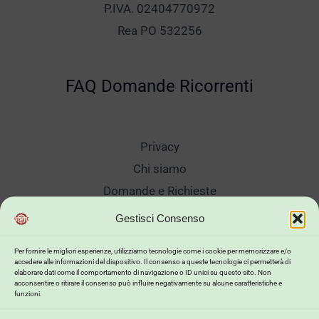
P.IVA. 02404770972
Rea PO 532256
FAQ Domande Ricorrenti
Privacy
Chi siamo
Domande e Richieste
Showroom
Gestisci Consenso
Spedizioni
Per fornire le migliori esperienze, utilizziamo tecnologie come i cookie per memorizzare e/o
Sanificazione e Lavaggi
accedere alle informazioni del dispositivo. Il consenso a queste tecnologie ci permetterà di
elaborare dati come il comportamento di navigazione o ID unici su questo sito. Non
Reso Cambio Merce
acconsentire o ritirare il consenso può influire negativamente su alcune caratteristiche e
funzioni.
Lavora Con Noi