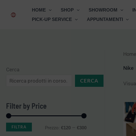
Vai
HOME
SHOP
SHOWROOM
I
al
PICK-UP SERVICE
APPUNTAMENTI
contenuto
Home
P
P
r
r
Nike
Cerca
e
e
CERCA
Visual
z
z
z
z
Filter by Price
o
o
M
M
FILTRA
Prezzo:
—
€120
€300
i
a