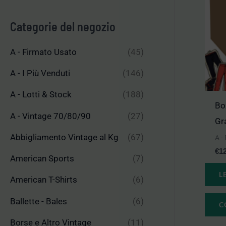
n
x
Categorie del negozio
A - Firmato Usato
(45)
A - I Più Venduti
(146)
A - Lotti & Stock
(188)
Bo
A - Vintage 70/80/90
(27)
Gr
Abbigliamento Vintage al Kg
(67)
A -
€
1
American Sports
(7)
L
American T-Shirts
(6)
Ballette - Bales
(6)
C
Borse e Altro Vintage
(11)