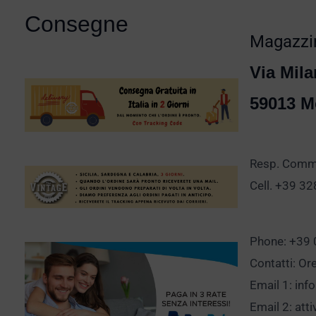
Consegne
Magazzin
Via Mila
59013 M
Resp. Comm.
Cell. +39 3
Phone: +39
Contatti: Or
Email 1:
inf
Email 2:
att