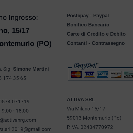
Postepay - Paypal
o Ingrosso:
Bonifico Bancario
no, 15/17
Carte di Credito e Debito
ontemurlo (PO)
Contanti - Contrassegno
 Sig.
Simone Martini
28 174 35 65
ATTIVA SRL
 0574 071719
Via Milano 15/17
e 9.00 - 18.00
59013 Montemurlo (Po)
o@activanrg.com
P.IVA. 02404770972
iva.srl.2019@gmail.com