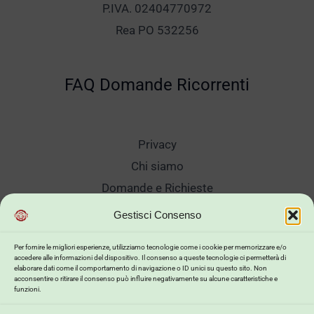
P.IVA. 02404770972
Rea PO 532256
FAQ Domande Ricorrenti
Privacy
Chi siamo
Domande e Richieste
Showroom
Gestisci Consenso
Spedizioni
Per fornire le migliori esperienze, utilizziamo tecnologie come i cookie per memorizzare e/o
Sanificazione e Lavaggi
accedere alle informazioni del dispositivo. Il consenso a queste tecnologie ci permetterà di
elaborare dati come il comportamento di navigazione o ID unici su questo sito. Non
Reso Cambio Merce
acconsentire o ritirare il consenso può influire negativamente su alcune caratteristiche e
funzioni.
Lavora Con Noi