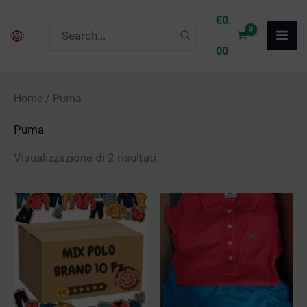
Vai
P
P
€
0.
Ricerca
al
r
r
per:
00
contenuto
e
e
z
z
Home
/ Puma
z
z
Puma
o
o
M
M
Visualizzazione di 2 risultati
i
a
n
x