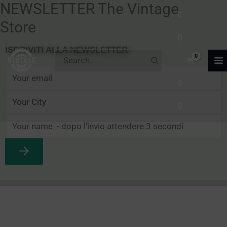
NEWSLETTER The Vintage
Vai
€
al
Store
0
contenuto
ISCRIVITI ALLA NEWSLETTER
Ricerca
.
per:
0
0
A
l
t