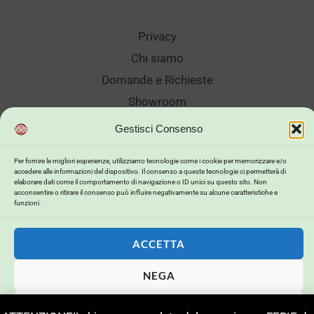
Privacy
Chi siamo
Domande e Richieste
Showroom
Spedizioni
Gestisci Consenso
Sanificazione e Lavaggi
Per fornire le migliori esperienze, utilizziamo tecnologie come i cookie per memorizzare e/o
Reso Cambio Merce
accedere alle informazioni del dispositivo. Il consenso a queste tecnologie ci permetterà di
elaborare dati come il comportamento di navigazione o ID unici su questo sito. Non
Lavora Con Noi
acconsentire o ritirare il consenso può influire negativamente su alcune caratteristiche e
funzioni.
My Account
ACCETTA
NEGA
Copyright © 2026 . Powered by .
VISUALIZZA LE PREFERENZE
Powerd by
Buildweb ISP