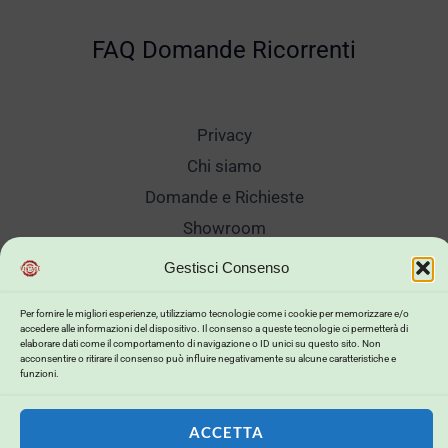
FAQ Domande Ricorrenti
Privacy
Chi siamo
Domande e Richieste
Showroom
Spedizioni
Gestisci Consenso
Sanificazione e Lavaggi
Per fornire le migliori esperienze, utilizziamo tecnologie come i cookie per memorizzare e/o
Reso Cambio Merce
accedere alle informazioni del dispositivo. Il consenso a queste tecnologie ci permetterà di
elaborare dati come il comportamento di navigazione o ID unici su questo sito. Non
Lavora Con Noi
acconsentire o ritirare il consenso può influire negativamente su alcune caratteristiche e
funzioni.
My Account
ACCETTA