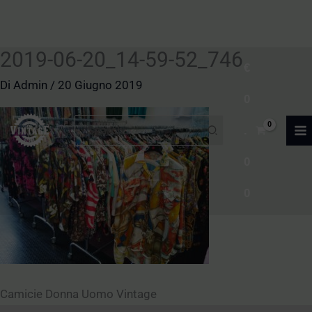
2019-06-20_14-59-52_746
Vai
€
al
Di
Admin
/
20 Giugno 2019
0
contenuto
Ricerca
.
per:
0
0
Camicie Donna Uomo Vintage