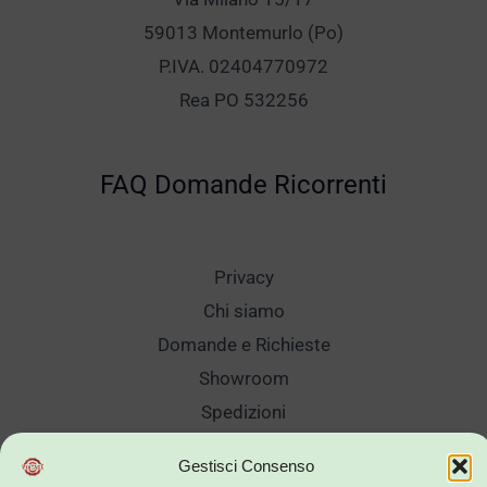
59013 Montemurlo (Po)
P.IVA. 02404770972
Rea PO 532256
FAQ Domande Ricorrenti
Privacy
Chi siamo
Domande e Richieste
Showroom
Spedizioni
Sanificazione e Lavaggi
Gestisci Consenso
Reso Cambio Merce