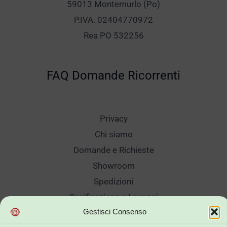
59013 Montemurlo (Po)
P.IVA. 02404770972
Rea PO 532256
FAQ Domande Ricorrenti
Privacy
Chi siamo
Domande e Richieste
Showroom
Spedizioni
Sanificazione e Lavaggi
Gestisci Consenso
Reso Cambio Merce