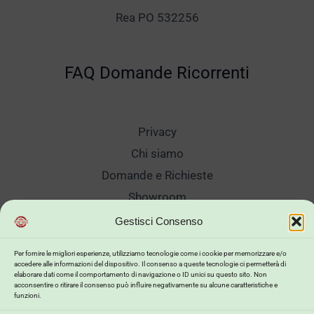
Rea PO 532256
FAQ Domande Ricorrenti
Privacy
Chi siamo
Domande e Richieste
Showroom
Spedizioni
Gestisci Consenso
Sanificazione e Lavaggi
Per fornire le migliori esperienze, utilizziamo tecnologie come i cookie per memorizzare e/o
Reso Cambio Merce
accedere alle informazioni del dispositivo. Il consenso a queste tecnologie ci permetterà di
elaborare dati come il comportamento di navigazione o ID unici su questo sito. Non
Lavora Con Noi
acconsentire o ritirare il consenso può influire negativamente su alcune caratteristiche e
funzioni.
My Account