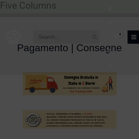
Five Columns
Vai
€
al
0
contenuto
Ricerca
.
per:
Pagamento | Consegne
0
0